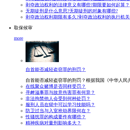
剥夺政治权利的法律意义有哪些?期限要如何起算？
无期徒刑是什么意思?无期徒刑的对象有哪些?
剥夺政治权利期限有多久?剥夺政治权利的执行机
取保候审
more
自首能否减轻盗窃罪的刑罚？
自首能否减轻盗窃罪的刑罚？根据我国《中华人民共和国刑
在线聚众赌博是否同样受罚？
寻衅滋事罪与故意伤害罪有何异？
非法拘禁他人会受到何种处罚？
服刑人员在狱中可以学习技能吗？
防卫过当与入室抢劫界限何在？
性骚扰罪的构成要件有哪些？
精神疾病对量刑影响多大？