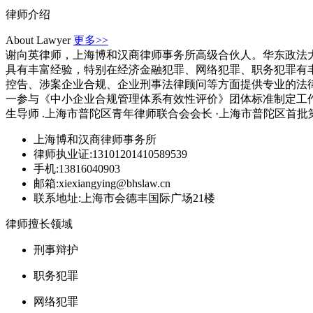
律师介绍
About Lawyer
更多>>
谢向英律师，上海博和汉商律师事务所高级合伙人。华东政法大
具有丰富经验，特别在经济金融犯罪、网络犯罪、职务犯罪有
控告、涉案企业合规、企业刑事法律顾问等方面提供专业的法
一参与《中小企业合规管理体系有效性评价》团体标准制定工作。
生导师 .上海市普陀区青年律师联合会会长 ·上海市普陀区首批第...
上海博和汉商律师事务所
律师执业证:13101201410589539
手机:13816040903
邮箱:xiexiangying@bhslaw.cn
联系地址:上海市会德丰国际广场21楼
律师擅长领域
刑事辩护
职务犯罪
网络犯罪