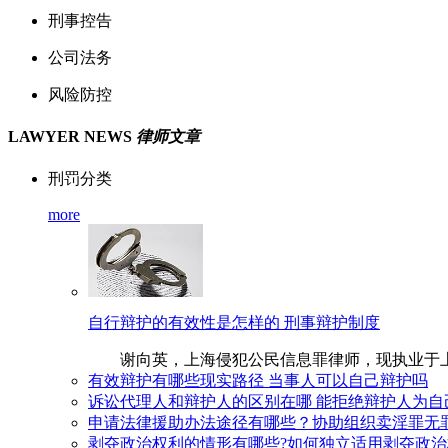
刑事控告
公司法务
风险防控
LAWYER NEWS
律师文章
刑罚分类
more
自行辩护的有效性是怎样的 刑事辩护制度
谢向英，上海侵犯公民信息罪律师，现执业于上海博和汉
有效辩护有哪些现实路径 当事人可以自己辩护吗
诉讼代理人和辩护人的区别在哪 能拒绝辩护人为自
申请法律援助办法途径有哪些？协助组织卖淫罪无
剥夺政治权利的情形有哪些?如何独立适用剥夺政治