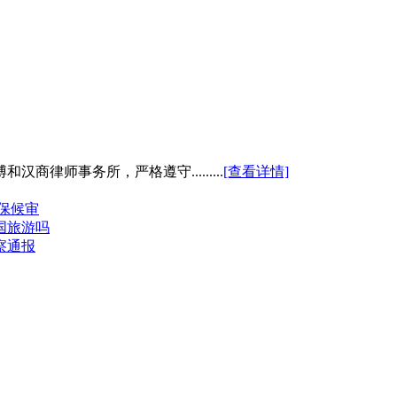
律师事务所，严格遵守.........
[查看详情]
保候审
国旅游吗
察通报