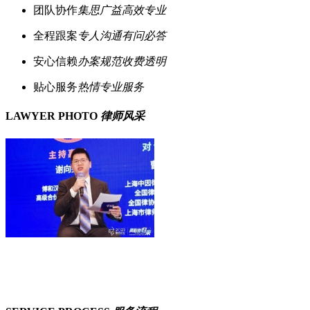
团队协作
集思广益高效专业
全程跟案
专人沟通有问必答
安心信赖
办案规范收费透明
贴心服务
热情专业服务
LAWYER PHOTO
律师风采