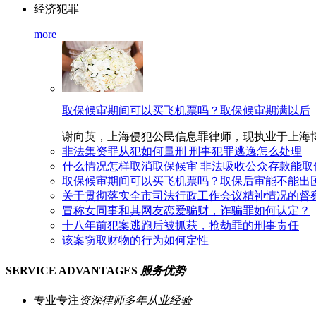
经济犯罪
more
取保候审期间可以买飞机票吗？取保候审期满以后
谢向英，上海侵犯公民信息罪律师，现执业于上海博和汉商
非法集资罪从犯如何量刑 刑事犯罪逃逸怎么处理
什么情况怎样取消取保候审 非法吸收公众存款能取
取保候审期间可以买飞机票吗？取保后审能不能出
关于贯彻落实全市司法行政工作会议精神情况的督
冒称女同事和其网友恋爱骗财，诈骗罪如何认定？
十八年前犯案逃跑后被抓获，抢劫罪的刑事责任
该案窃取财物的行为如何定性
SERVICE ADVANTAGES
服务优势
专业专注
资深律师多年从业经验