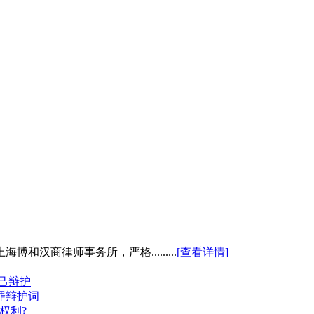
商律师事务所，严格.........
[查看详情]
己辩护
罪辩护词
权利?