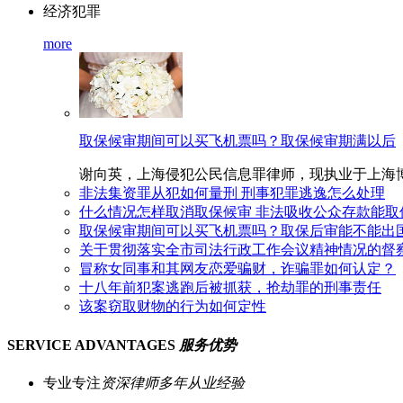
经济犯罪
more
取保候审期间可以买飞机票吗？取保候审期满以后
谢向英，上海侵犯公民信息罪律师，现执业于上海博和汉商
非法集资罪从犯如何量刑 刑事犯罪逃逸怎么处理
什么情况怎样取消取保候审 非法吸收公众存款能取
取保候审期间可以买飞机票吗？取保后审能不能出
关于贯彻落实全市司法行政工作会议精神情况的督
冒称女同事和其网友恋爱骗财，诈骗罪如何认定？
十八年前犯案逃跑后被抓获，抢劫罪的刑事责任
该案窃取财物的行为如何定性
SERVICE ADVANTAGES
服务优势
专业专注
资深律师多年从业经验