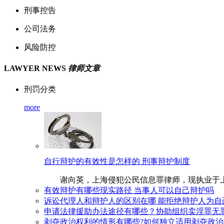
刑事控告
公司法务
风险防控
LAWYER NEWS
律师文章
刑罚分类
more
自行辩护的有效性是怎样的 刑事辩护制度
谢向英，上海侵犯公民信息罪律师，现执业于上海博和汉
有效辩护有哪些现实路径 当事人可以自己辩护吗
诉讼代理人和辩护人的区别在哪 能拒绝辩护人为自
申请法律援助办法途径有哪些？协助组织卖淫罪无
剥夺政治权利的情形有哪些?如何独立适用剥夺政治