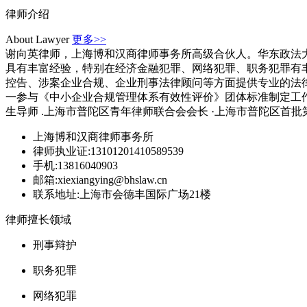
律师介绍
About Lawyer
更多>>
谢向英律师，上海博和汉商律师事务所高级合伙人。华东政法大
具有丰富经验，特别在经济金融犯罪、网络犯罪、职务犯罪有
控告、涉案企业合规、企业刑事法律顾问等方面提供专业的法
一参与《中小企业合规管理体系有效性评价》团体标准制定工作。
生导师 .上海市普陀区青年律师联合会会长 ·上海市普陀区首批第...
上海博和汉商律师事务所
律师执业证:13101201410589539
手机:13816040903
邮箱:xiexiangying@bhslaw.cn
联系地址:上海市会德丰国际广场21楼
律师擅长领域
刑事辩护
职务犯罪
网络犯罪