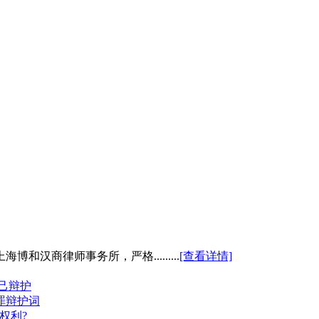
商律师事务所，严格.........
[查看详情]
己辩护
罪辩护词
权利?