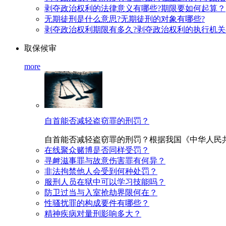
剥夺政治权利的法律意义有哪些?期限要如何起算？
无期徒刑是什么意思?无期徒刑的对象有哪些?
剥夺政治权利期限有多久?剥夺政治权利的执行机
取保候审
more
自首能否减轻盗窃罪的刑罚？
自首能否减轻盗窃罪的刑罚？根据我国《中华人民共和国刑
在线聚众赌博是否同样受罚？
寻衅滋事罪与故意伤害罪有何异？
非法拘禁他人会受到何种处罚？
服刑人员在狱中可以学习技能吗？
防卫过当与入室抢劫界限何在？
性骚扰罪的构成要件有哪些？
精神疾病对量刑影响多大？