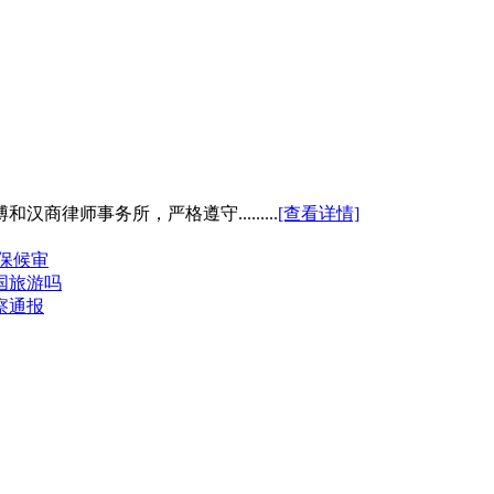
律师事务所，严格遵守.........
[查看详情]
保候审
国旅游吗
察通报