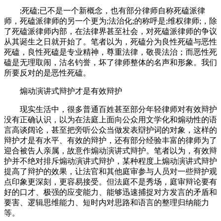
;死磕;已不是一个新概念，也有部分律师自称死磕派律
师，死磕派律师的另一个更为;法治化;的称呼是;维权律师;，除
了死磕派律师内部，在法律界甚至社会，对死磕派律师的争议
从其诞生之日就开始了。笔者以为，死磕分为良性死磕与恶性
死磕，良性死磕是专业精神，尊重法律，敬畏法治；而恶性死
磕是无理取闹，沽名钓誉，坏了律师整体的名声和形象。我们
所要反对的是恶性死磕。
煽动演讲式辩护才是有效辩护
现实生活中，很多普通百姓甚至部分年轻律师对有效辩护
没有正确认识，以为在法庭上面向公众用文学化和煽动性的语
言高谈阔论，甚至把旁听公众当做发表辯护词的对象，这样的
辩护才是有水平、有效的辩护，还有部分经验丰富的律师为了
迎合被告人亲属，故意作煽动演讲式辩护。笔者以为，有效辩
护并不绝对排斥煽动演讲式辩护，某种程度上煽动演讲式辩护
提高了辩护的效果，让法官和其他庭审参与人员对一些辩护观
点印象更深刻，更容易接受。但法庭不是秀场，庭审辩论要有
好的口才、极强的应变能力、能够迅速捕捉对方发言的矛盾和
要害、逻辑思维能力、短时内对思路和语言的整理归纳能力
等。