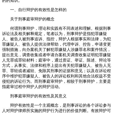
的的知识。
一、自行辩护的有效性是怎样的
关于刑事庭审辩护的概念
何谓刑事辩护，理论和实践有不同表述和理解。根据刑事
诉讼法及相关解释规定，笔者以为，刑事辩护是指犯罪嫌疑
人、被告人被刑事追诉、指控，辩护人根据事实和法律，为犯
罪嫌疑人、被告人提供法律帮助，代理申诉、控告，申请变更
强制措施，向办案机关了解犯罪嫌疑人涉嫌罪名和案件情况，
提出意见，调查收集或者申请办案机关调查收集证明犯罪嫌疑
人无罪或罪轻材料；庭审中，通过质证、举证、陈述、辩论等
方式，从事实、法律和程序上提出有关犯罪嫌疑人、被告人无
罪、罪轻或者减轻、免除其刑事的证据和意见；以及在诉讼程
序中维护犯罪嫌疑人、被告人的诉讼权利和其他合法权益不受
侵犯的诉讼行为。而刑事庭审辩护，相较于刑事辩护，主要是
指庭审过程中辩护人的辩护活动。
刑事庭审辩护的有效性及其意义
辩护有效性是一个主观概念，是刑事诉讼的各个诉讼参与
人对辩护律师所实施的辩护行为进行的价值判断。有效辩护可