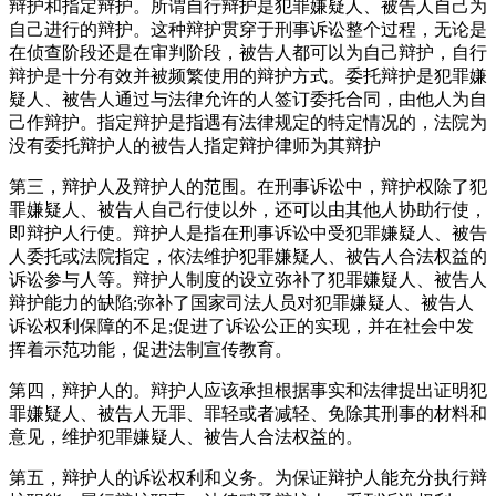
辩护和指定辩护。所谓自行辩护是犯罪嫌疑人、被告人自己为
自己进行的辩护。这种辩护贯穿于刑事诉讼整个过程，无论是
在侦查阶段还是在审判阶段，被告人都可以为自己辩护，自行
辩护是十分有效并被频繁使用的辩护方式。委托辩护是犯罪嫌
疑人、被告人通过与法律允许的人签订委托合同，由他人为自
己作辩护。指定辩护是指遇有法律规定的特定情况的，法院为
没有委托辩护人的被告人指定辩护律师为其辩护
第三，辩护人及辩护人的范围。在刑事诉讼中，辩护权除了犯
罪嫌疑人、被告人自己行使以外，还可以由其他人协助行使，
即辩护人行使。辩护人是指在刑事诉讼中受犯罪嫌疑人、被告
人委托或法院指定，依法维护犯罪嫌疑人、被告人合法权益的
诉讼参与人等。辩护人制度的设立弥补了犯罪嫌疑人、被告人
辩护能力的缺陷;弥补了国家司法人员对犯罪嫌疑人、被告人
诉讼权利保障的不足;促进了诉讼公正的实现，并在社会中发
挥着示范功能，促进法制宣传教育。
第四，辩护人的。辩护人应该承担根据事实和法律提出证明犯
罪嫌疑人、被告人无罪、罪轻或者减轻、免除其刑事的材料和
意见，维护犯罪嫌疑人、被告人合法权益的。
第五，辩护人的诉讼权利和义务。为保证辩护人能充分执行辩