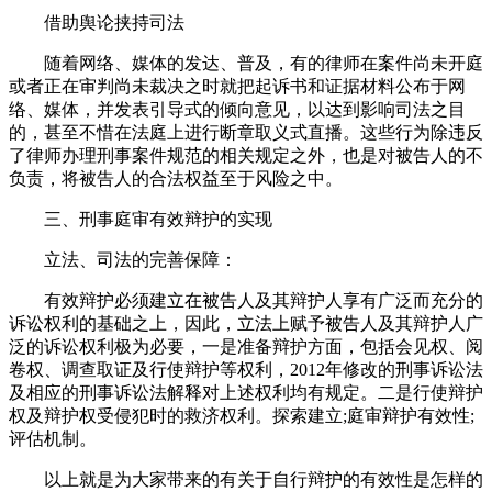
借助舆论挟持司法
随着网络、媒体的发达、普及，有的律师在案件尚未开庭
或者正在审判尚未裁决之时就把起诉书和证据材料公布于网
络、媒体，并发表引导式的倾向意见，以达到影响司法之目
的，甚至不惜在法庭上进行断章取义式直播。这些行为除违反
了律师办理刑事案件规范的相关规定之外，也是对被告人的不
负责，将被告人的合法权益至于风险之中。
三、刑事庭审有效辩护的实现
立法、司法的完善保障：
有效辩护必须建立在被告人及其辩护人享有广泛而充分的
诉讼权利的基础之上，因此，立法上赋予被告人及其辩护人广
泛的诉讼权利极为必要，一是准备辩护方面，包括会见权、阅
卷权、调查取证及行使辩护等权利，2012年修改的刑事诉讼法
及相应的刑事诉讼法解释对上述权利均有规定。二是行使辩护
权及辩护权受侵犯时的救济权利。探索建立;庭审辩护有效性;
评估机制。
以上就是为大家带来的有关于自行辩护的有效性是怎样的