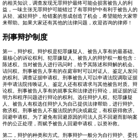
的相关知识，调查发现无罪辩护最终可能会损害被告人的利
益，一味主张无罪辩护可能错过了有罪辩护中有利于被告人的
从轻、减轻辩护，给错案的形成创造了机会，希望能给大家带
来帮助。如果大家还有其他的法律问题，欢迎咨询的律师！
刑事辩护制度
第一，辩护权。辩护权是犯罪嫌疑人、被告人享有的最基础、
最核心的诉讼权利。犯罪嫌疑人、被告人的辩护权一般包含：
陈述权。当对被告人进行讯问时，给予其陈述和辩解的机会。
诘问权。刑事被告人享有的在庭审时可以对证人、鉴定人发问
的权利。调查证据申请权。刑事被告人可以申请法院调取证据
并申请法院传唤证人、鉴定人还有权请求与其他被告对质。辩
论权。刑事被告人享有的就事实和法律进行辩论，就证据的证
明力和程序问题进行辩论的权利。选任辩护人权。犯罪嫌疑
人、被告人有权选任辩护人为自己提供法律帮助，进行辩护。
救济权。刑事被告人不服法院的判决或裁定，有权获得救济。
回避申请权。为了避免有回避原因的司法人员不回避而影响案
件的公正处理，而赋予被告人回避申请权，以资补救。
第二，辩护的种类和方式。刑事辩护一般分为自行辩护、委托